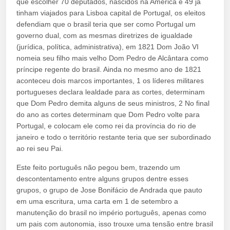
que escolher 70 deputados, nascidos na América e 49 já
tinham viajados para Lisboa capital de Portugal, os eleitos
defendiam que o brasil teria que ser como Portugal um
governo dual, com as mesmas diretrizes de igualdade
(jurídica, política, administrativa), em 1821 Dom João VI
nomeia seu filho mais velho Dom Pedro de Alcântara como
príncipe regente do brasil. Ainda no mesmo ano de 1821
aconteceu dois marcos importantes, 1 os líderes militares
portugueses declara lealdade para as cortes, determinam
que Dom Pedro demita alguns de seus ministros, 2 No final
do ano as cortes determinam que Dom Pedro volte para
Portugal, e colocam ele como rei da província do rio de
janeiro e todo o território restante teria que ser subordinado
ao rei seu Pai.
Este feito português não pegou bem, trazendo um
descontentamento entre alguns grupos dentre esses
grupos, o grupo de Jose Bonifácio de Andrada que pauto
em uma escritura, uma carta em 1 de setembro a
manutenção do brasil no império português, apenas como
um pais com autonomia, isso trouxe uma tensão entre brasil