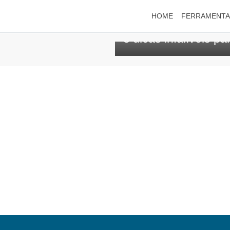
HOME
FERRAMENT
3 dicas infalíveis p